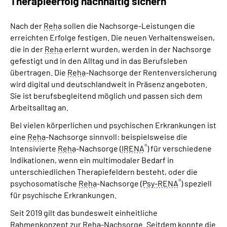
Therapieerfolg nachhaltig sichern
Nach der
Reha
sollen die Nachsorge-Leistungen die
erreichten Erfolge festigen. Die neuen Verhaltensweisen,
die in der
Reha
erlernt wurden, werden in der Nachsorge
gefestigt und in den Alltag und in das Berufsleben
übertragen. Die
Reha
-Nachsorge der Rentenversicherung
wird digital und deutschlandweit in Präsenz angeboten.
Sie ist berufsbegleitend möglich und passen sich dem
Arbeitsalltag an.
Bei vielen körperlichen und psychischen Erkrankungen ist
eine
Reha
-Nachsorge sinnvoll: beispielsweise die
®
Intensivierte
Reha
-Nachsorge (
IRENA
) für verschiedene
Indikationen, wenn ein multimodaler Bedarf in
unterschiedlichen Therapiefeldern besteht, oder die
®
psychosomatische
Reha
-Nachsorge (
Psy-RENA
) speziell
für psychische Erkrankungen.
Seit 2019 gilt das bundesweit einheitliche
Rahmenkonzept zur
Reha
-Nachsorge. Seitdem konnte die