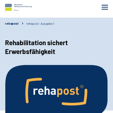
rehapost
rehapost: Ausgabe 1
Aktuelle Ausgabe
Rehabilitation sichert
Kontakt
Erwerbsfähigkeit
rehapost abonnieren
Erweiterte Suche
Leichte Sprache