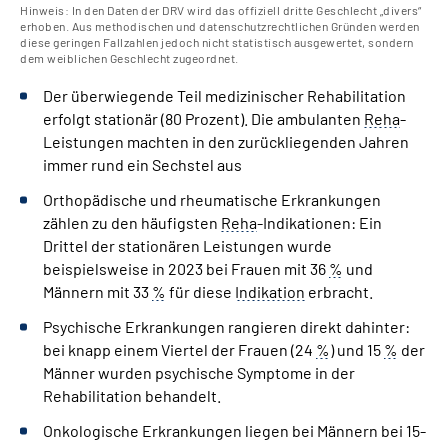
Hinweis: In den Daten der DRV wird das offiziell dritte Geschlecht „divers“
erhoben. Aus methodischen und datenschutzrechtlichen Gründen werden
diese geringen Fallzahlen jedoch nicht statistisch ausgewertet, sondern
dem weiblichen Geschlecht zugeordnet.
Der überwiegende Teil medizinischer Rehabilitation
erfolgt stationär (80­ Prozent). Die ambulanten
Reha
-
Leistungen machten in den zurückliegenden Jahren
immer rund ein Sechstel aus
Orthopädische und rheumatische Erkrankungen
zählen zu den häufigsten
Reha
-Indikationen: Ein
Drittel der stationären Leistungen wurde
beispielsweise in 2023 bei Frauen mit 36­
%
und
Männern mit 33­
%
für diese
Indikation
erbracht.
Psychische Erkrankungen rangieren direkt dahinter:
bei knapp einem Viertel der Frauen (24­
%
) und 15­
%
der
Männer wurden psychische Symptome in der
Rehabilitation behandelt.
Onkologische Erkrankungen liegen bei Männern bei 15­