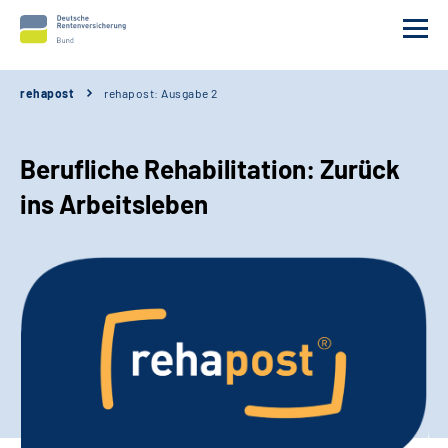
rehapost
rehapost: Ausgabe 2
Aktuelle Ausgabe
Berufliche Rehabilitation: Zurück
Kontakt
ins Arbeitsleben
rehapost abonnieren
Erweiterte Suche
Leichte Sprache