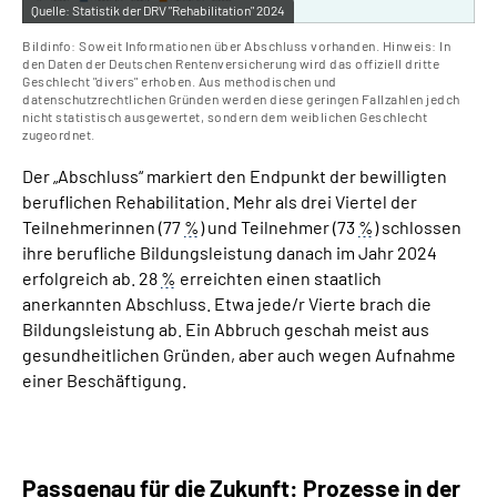
Quelle:
Statistik der DRV "Rehabilitation" 2024
Bildinfo: Soweit Informationen über Abschluss vorhanden. Hinweis: In
den Daten der Deutschen Rentenversicherung wird das offiziell dritte
Geschlecht "divers" erhoben. Aus methodischen und
datenschutzrechtlichen Gründen werden diese geringen Fallzahlen jedch
nicht statistisch ausgewertet, sondern dem weiblichen Geschlecht
zugeordnet.
Der „Abschluss“ markiert den Endpunkt der bewilligten
beruflichen Rehabilitation.
Mehr als drei Viertel der
Teilnehmerinnen (77
%
) und Teilnehmer (73
%
) schlossen
ihre berufliche Bildungsleistung danach im Jahr 2024
erfolgreich ab. 28
%
erreichten einen staatlich
anerkannten Abschluss. Etwa jede/r Vierte brach die
Bildungsleistung ab. Ein Abbruch geschah meist aus
gesundheitlichen Gründen, aber auch wegen Aufnahme
einer Beschäftigung.
Passgenau für die Zukunft: Prozesse in der